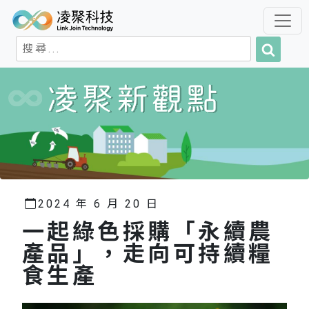
搜
搜
尋
尋
關
鍵
字:
2024 年 6 月 20 日
一起綠色採購「永續農
產品」，走向可持續糧
食生產