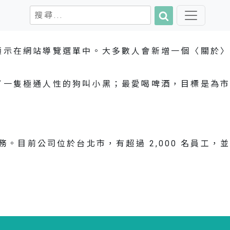
搜
搜
尋
尋
關
顯示在網站導覽選單中。大多數人會新增一個〈關於〉
鍵
字:
了一隻極通人性的狗叫小黑；最愛喝啤酒，目標是為市
化服務。目前公司位於台北市，有超過 2,000 名員工，並