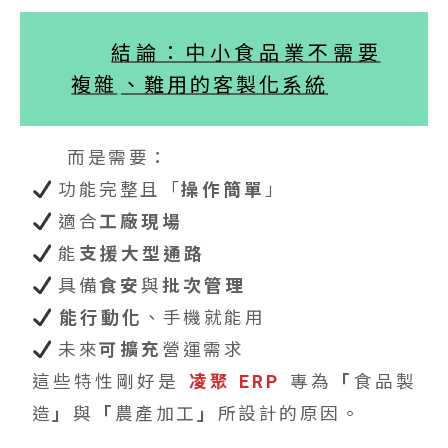
結論：中小食品業不需要
複雜
、難用的客製化系統
而是需要：
功能完整且「
操作簡單
」
適合
工廠現場
能
支援大型通路
具備
食安
與
批次管理
能行動化
、手機就能用
未來
可擴充
營運需求
這些特性剛好是
凌聚 ERP
專為
「
食品製
造
」
與
「
農產加工
」
所設計的原因。