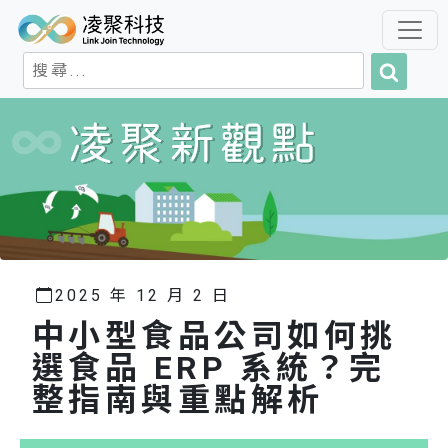
搜
搜
尋
尋
關
鍵
字:
2025 年 12 月 2 日
中小型食品公司如何挑
選食品 ERP 系統？完
整指南與重點解析